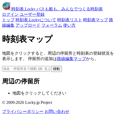
時刻表
.Locky
バスも船も、みんなでつくる時刻表
ログイン
ユーザー登録
トップ
時刻表.Lockyについて
時刻表リスト
時刻表マップ
路
線編集
アップロード
フォーラム
使い方
時刻表マップ
地図をクリックすると、周辺の停留所と時刻表の登録状況を
表示します。 停留所の追加は
路線編集マップ
から。
移動
周辺の停留所
地図をクリックしてください
© 2009-2026 Locky.jp Project
プライバシーポリシー
お問い合わせ