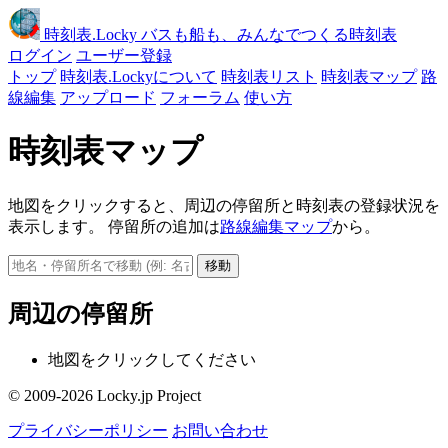
時刻表
.Locky
バスも船も、みんなでつくる時刻表
ログイン
ユーザー登録
トップ
時刻表.Lockyについて
時刻表リスト
時刻表マップ
路
線編集
アップロード
フォーラム
使い方
時刻表マップ
地図をクリックすると、周辺の停留所と時刻表の登録状況を
表示します。 停留所の追加は
路線編集マップ
から。
移動
周辺の停留所
地図をクリックしてください
© 2009-2026 Locky.jp Project
プライバシーポリシー
お問い合わせ