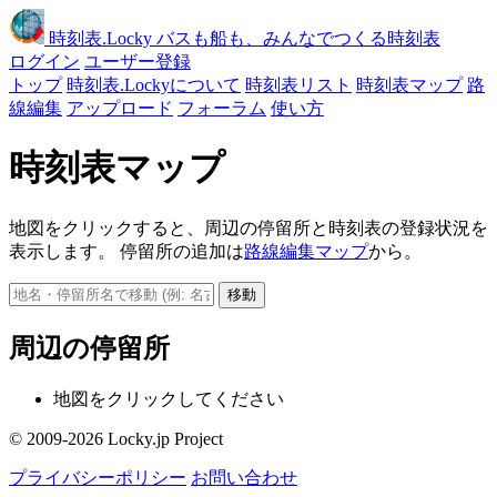
時刻表
.Locky
バスも船も、みんなでつくる時刻表
ログイン
ユーザー登録
トップ
時刻表.Lockyについて
時刻表リスト
時刻表マップ
路
線編集
アップロード
フォーラム
使い方
時刻表マップ
地図をクリックすると、周辺の停留所と時刻表の登録状況を
表示します。 停留所の追加は
路線編集マップ
から。
移動
周辺の停留所
地図をクリックしてください
© 2009-2026 Locky.jp Project
プライバシーポリシー
お問い合わせ