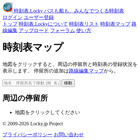
時刻表
.Locky
バスも船も、みんなでつくる時刻表
ログイン
ユーザー登録
トップ
時刻表.Lockyについて
時刻表リスト
時刻表マップ
路
線編集
アップロード
フォーラム
使い方
時刻表マップ
地図をクリックすると、周辺の停留所と時刻表の登録状況を
表示します。 停留所の追加は
路線編集マップ
から。
移動
周辺の停留所
地図をクリックしてください
© 2009-2026 Locky.jp Project
プライバシーポリシー
お問い合わせ