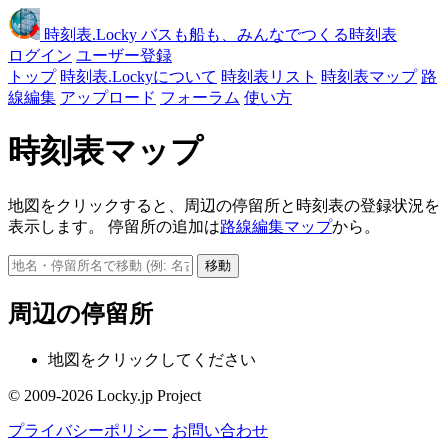
時刻表
.Locky
バスも船も、みんなでつくる時刻表
ログイン
ユーザー登録
トップ
時刻表.Lockyについて
時刻表リスト
時刻表マップ
路
線編集
アップロード
フォーラム
使い方
時刻表マップ
地図をクリックすると、周辺の停留所と時刻表の登録状況を
表示します。 停留所の追加は
路線編集マップ
から。
移動
周辺の停留所
地図をクリックしてください
© 2009-2026 Locky.jp Project
プライバシーポリシー
お問い合わせ