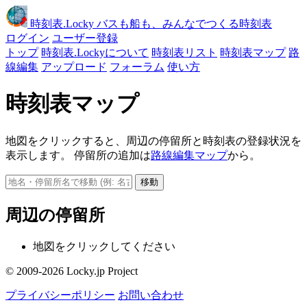
時刻表
.Locky
バスも船も、みんなでつくる時刻表
ログイン
ユーザー登録
トップ
時刻表.Lockyについて
時刻表リスト
時刻表マップ
路
線編集
アップロード
フォーラム
使い方
時刻表マップ
地図をクリックすると、周辺の停留所と時刻表の登録状況を
表示します。 停留所の追加は
路線編集マップ
から。
移動
周辺の停留所
地図をクリックしてください
© 2009-2026 Locky.jp Project
プライバシーポリシー
お問い合わせ