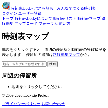
時刻表
.Locky
バスも船も、みんなでつくる時刻表
ログイン
ユーザー登録
トップ
時刻表.Lockyについて
時刻表リスト
時刻表マップ
路
線編集
アップロード
フォーラム
使い方
時刻表マップ
地図をクリックすると、周辺の停留所と時刻表の登録状況を
表示します。 停留所の追加は
路線編集マップ
から。
移動
周辺の停留所
地図をクリックしてください
© 2009-2026 Locky.jp Project
プライバシーポリシー
お問い合わせ