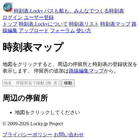
時刻表
.Locky
バスも船も、みんなでつくる時刻表
ログイン
ユーザー登録
トップ
時刻表.Lockyについて
時刻表リスト
時刻表マップ
路
線編集
アップロード
フォーラム
使い方
時刻表マップ
地図をクリックすると、周辺の停留所と時刻表の登録状況を
表示します。 停留所の追加は
路線編集マップ
から。
移動
周辺の停留所
地図をクリックしてください
© 2009-2026 Locky.jp Project
プライバシーポリシー
お問い合わせ