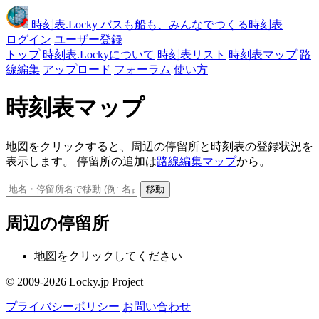
時刻表
.Locky
バスも船も、みんなでつくる時刻表
ログイン
ユーザー登録
トップ
時刻表.Lockyについて
時刻表リスト
時刻表マップ
路
線編集
アップロード
フォーラム
使い方
時刻表マップ
地図をクリックすると、周辺の停留所と時刻表の登録状況を
表示します。 停留所の追加は
路線編集マップ
から。
移動
周辺の停留所
地図をクリックしてください
© 2009-2026 Locky.jp Project
プライバシーポリシー
お問い合わせ