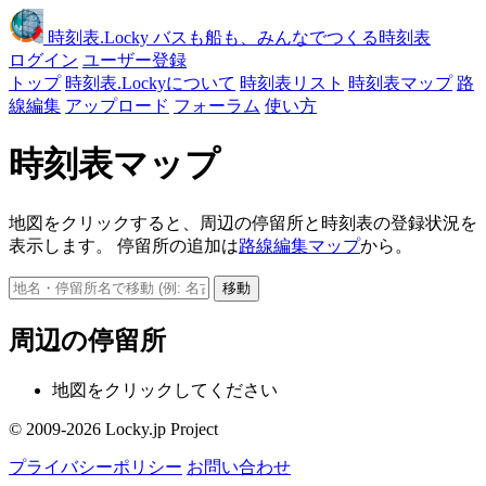
時刻表
.Locky
バスも船も、みんなでつくる時刻表
ログイン
ユーザー登録
トップ
時刻表.Lockyについて
時刻表リスト
時刻表マップ
路
線編集
アップロード
フォーラム
使い方
時刻表マップ
地図をクリックすると、周辺の停留所と時刻表の登録状況を
表示します。 停留所の追加は
路線編集マップ
から。
移動
周辺の停留所
地図をクリックしてください
© 2009-2026 Locky.jp Project
プライバシーポリシー
お問い合わせ