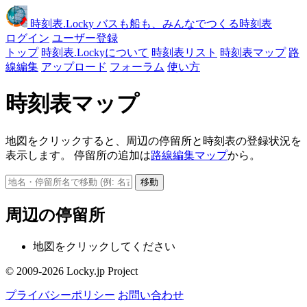
時刻表
.Locky
バスも船も、みんなでつくる時刻表
ログイン
ユーザー登録
トップ
時刻表.Lockyについて
時刻表リスト
時刻表マップ
路
線編集
アップロード
フォーラム
使い方
時刻表マップ
地図をクリックすると、周辺の停留所と時刻表の登録状況を
表示します。 停留所の追加は
路線編集マップ
から。
移動
周辺の停留所
地図をクリックしてください
© 2009-2026 Locky.jp Project
プライバシーポリシー
お問い合わせ