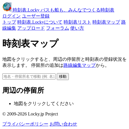
時刻表
.Locky
バスも船も、みんなでつくる時刻表
ログイン
ユーザー登録
トップ
時刻表.Lockyについて
時刻表リスト
時刻表マップ
路
線編集
アップロード
フォーラム
使い方
時刻表マップ
地図をクリックすると、周辺の停留所と時刻表の登録状況を
表示します。 停留所の追加は
路線編集マップ
から。
移動
周辺の停留所
地図をクリックしてください
© 2009-2026 Locky.jp Project
プライバシーポリシー
お問い合わせ