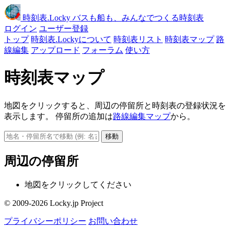
時刻表
.Locky
バスも船も、みんなでつくる時刻表
ログイン
ユーザー登録
トップ
時刻表.Lockyについて
時刻表リスト
時刻表マップ
路
線編集
アップロード
フォーラム
使い方
時刻表マップ
地図をクリックすると、周辺の停留所と時刻表の登録状況を
表示します。 停留所の追加は
路線編集マップ
から。
移動
周辺の停留所
地図をクリックしてください
© 2009-2026 Locky.jp Project
プライバシーポリシー
お問い合わせ