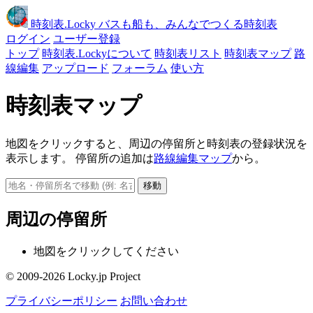
時刻表
.Locky
バスも船も、みんなでつくる時刻表
ログイン
ユーザー登録
トップ
時刻表.Lockyについて
時刻表リスト
時刻表マップ
路
線編集
アップロード
フォーラム
使い方
時刻表マップ
地図をクリックすると、周辺の停留所と時刻表の登録状況を
表示します。 停留所の追加は
路線編集マップ
から。
移動
周辺の停留所
地図をクリックしてください
© 2009-2026 Locky.jp Project
プライバシーポリシー
お問い合わせ