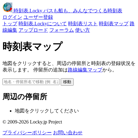
時刻表
.Locky
バスも船も、みんなでつくる時刻表
ログイン
ユーザー登録
トップ
時刻表.Lockyについて
時刻表リスト
時刻表マップ
路
線編集
アップロード
フォーラム
使い方
時刻表マップ
地図をクリックすると、周辺の停留所と時刻表の登録状況を
表示します。 停留所の追加は
路線編集マップ
から。
移動
周辺の停留所
地図をクリックしてください
© 2009-2026 Locky.jp Project
プライバシーポリシー
お問い合わせ