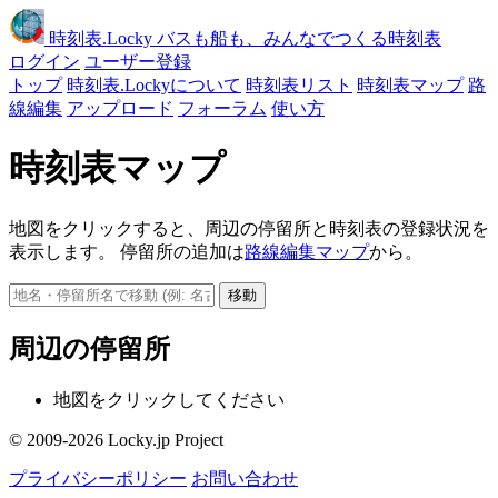
時刻表
.Locky
バスも船も、みんなでつくる時刻表
ログイン
ユーザー登録
トップ
時刻表.Lockyについて
時刻表リスト
時刻表マップ
路
線編集
アップロード
フォーラム
使い方
時刻表マップ
地図をクリックすると、周辺の停留所と時刻表の登録状況を
表示します。 停留所の追加は
路線編集マップ
から。
移動
周辺の停留所
地図をクリックしてください
© 2009-2026 Locky.jp Project
プライバシーポリシー
お問い合わせ