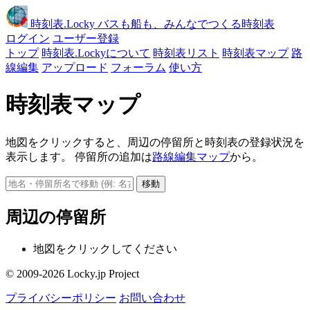
時刻表
.Locky
バスも船も、みんなでつくる時刻表
ログイン
ユーザー登録
トップ
時刻表.Lockyについて
時刻表リスト
時刻表マップ
路
線編集
アップロード
フォーラム
使い方
時刻表マップ
地図をクリックすると、周辺の停留所と時刻表の登録状況を
表示します。 停留所の追加は
路線編集マップ
から。
移動
周辺の停留所
地図をクリックしてください
© 2009-2026 Locky.jp Project
プライバシーポリシー
お問い合わせ