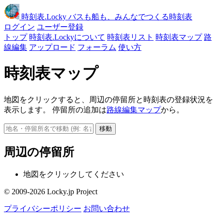
時刻表
.Locky
バスも船も、みんなでつくる時刻表
ログイン
ユーザー登録
トップ
時刻表.Lockyについて
時刻表リスト
時刻表マップ
路
線編集
アップロード
フォーラム
使い方
時刻表マップ
地図をクリックすると、周辺の停留所と時刻表の登録状況を
表示します。 停留所の追加は
路線編集マップ
から。
移動
周辺の停留所
地図をクリックしてください
© 2009-2026 Locky.jp Project
プライバシーポリシー
お問い合わせ