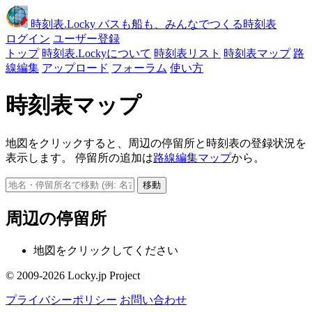
時刻表
.Locky
バスも船も、みんなでつくる時刻表
ログイン
ユーザー登録
トップ
時刻表.Lockyについて
時刻表リスト
時刻表マップ
路
線編集
アップロード
フォーラム
使い方
時刻表マップ
地図をクリックすると、周辺の停留所と時刻表の登録状況を
表示します。 停留所の追加は
路線編集マップ
から。
移動
周辺の停留所
地図をクリックしてください
© 2009-2026 Locky.jp Project
プライバシーポリシー
お問い合わせ