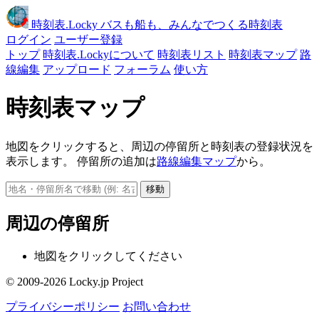
時刻表
.Locky
バスも船も、みんなでつくる時刻表
ログイン
ユーザー登録
トップ
時刻表.Lockyについて
時刻表リスト
時刻表マップ
路
線編集
アップロード
フォーラム
使い方
時刻表マップ
地図をクリックすると、周辺の停留所と時刻表の登録状況を
表示します。 停留所の追加は
路線編集マップ
から。
移動
周辺の停留所
地図をクリックしてください
© 2009-2026 Locky.jp Project
プライバシーポリシー
お問い合わせ