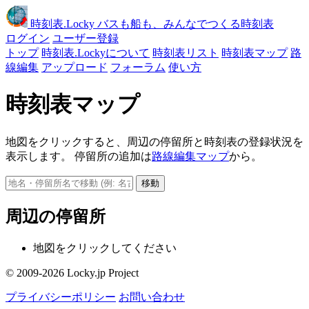
時刻表
.Locky
バスも船も、みんなでつくる時刻表
ログイン
ユーザー登録
トップ
時刻表.Lockyについて
時刻表リスト
時刻表マップ
路
線編集
アップロード
フォーラム
使い方
時刻表マップ
地図をクリックすると、周辺の停留所と時刻表の登録状況を
表示します。 停留所の追加は
路線編集マップ
から。
移動
周辺の停留所
地図をクリックしてください
© 2009-2026 Locky.jp Project
プライバシーポリシー
お問い合わせ