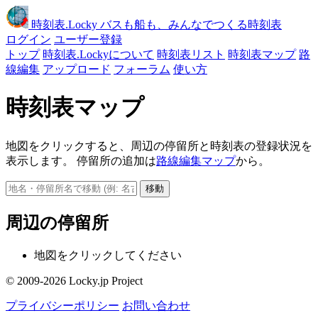
時刻表
.Locky
バスも船も、みんなでつくる時刻表
ログイン
ユーザー登録
トップ
時刻表.Lockyについて
時刻表リスト
時刻表マップ
路
線編集
アップロード
フォーラム
使い方
時刻表マップ
地図をクリックすると、周辺の停留所と時刻表の登録状況を
表示します。 停留所の追加は
路線編集マップ
から。
移動
周辺の停留所
地図をクリックしてください
© 2009-2026 Locky.jp Project
プライバシーポリシー
お問い合わせ