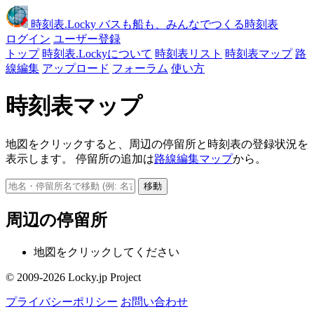
時刻表
.Locky
バスも船も、みんなでつくる時刻表
ログイン
ユーザー登録
トップ
時刻表.Lockyについて
時刻表リスト
時刻表マップ
路
線編集
アップロード
フォーラム
使い方
時刻表マップ
地図をクリックすると、周辺の停留所と時刻表の登録状況を
表示します。 停留所の追加は
路線編集マップ
から。
移動
周辺の停留所
地図をクリックしてください
© 2009-2026 Locky.jp Project
プライバシーポリシー
お問い合わせ