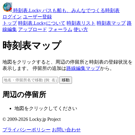
時刻表
.Locky
バスも船も、みんなでつくる時刻表
ログイン
ユーザー登録
トップ
時刻表.Lockyについて
時刻表リスト
時刻表マップ
路
線編集
アップロード
フォーラム
使い方
時刻表マップ
地図をクリックすると、周辺の停留所と時刻表の登録状況を
表示します。 停留所の追加は
路線編集マップ
から。
移動
周辺の停留所
地図をクリックしてください
© 2009-2026 Locky.jp Project
プライバシーポリシー
お問い合わせ