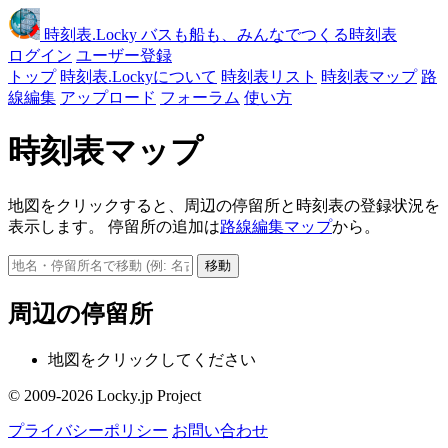
時刻表
.Locky
バスも船も、みんなでつくる時刻表
ログイン
ユーザー登録
トップ
時刻表.Lockyについて
時刻表リスト
時刻表マップ
路
線編集
アップロード
フォーラム
使い方
時刻表マップ
地図をクリックすると、周辺の停留所と時刻表の登録状況を
表示します。 停留所の追加は
路線編集マップ
から。
移動
周辺の停留所
地図をクリックしてください
© 2009-2026 Locky.jp Project
プライバシーポリシー
お問い合わせ