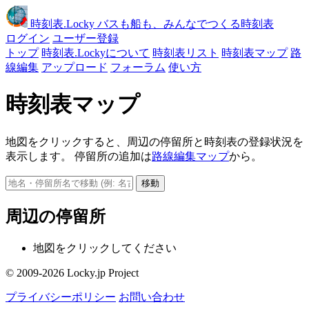
時刻表
.Locky
バスも船も、みんなでつくる時刻表
ログイン
ユーザー登録
トップ
時刻表.Lockyについて
時刻表リスト
時刻表マップ
路
線編集
アップロード
フォーラム
使い方
時刻表マップ
地図をクリックすると、周辺の停留所と時刻表の登録状況を
表示します。 停留所の追加は
路線編集マップ
から。
移動
周辺の停留所
地図をクリックしてください
© 2009-2026 Locky.jp Project
プライバシーポリシー
お問い合わせ