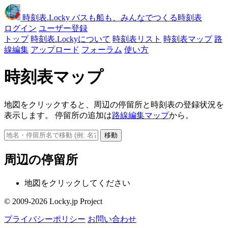
時刻表
.Locky
バスも船も、みんなでつくる時刻表
ログイン
ユーザー登録
トップ
時刻表.Lockyについて
時刻表リスト
時刻表マップ
路
線編集
アップロード
フォーラム
使い方
時刻表マップ
地図をクリックすると、周辺の停留所と時刻表の登録状況を
表示します。 停留所の追加は
路線編集マップ
から。
移動
周辺の停留所
地図をクリックしてください
© 2009-2026 Locky.jp Project
プライバシーポリシー
お問い合わせ