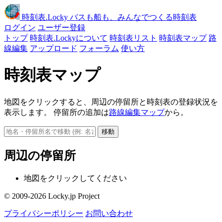
時刻表
.Locky
バスも船も、みんなでつくる時刻表
ログイン
ユーザー登録
トップ
時刻表.Lockyについて
時刻表リスト
時刻表マップ
路
線編集
アップロード
フォーラム
使い方
時刻表マップ
地図をクリックすると、周辺の停留所と時刻表の登録状況を
表示します。 停留所の追加は
路線編集マップ
から。
移動
周辺の停留所
地図をクリックしてください
© 2009-2026 Locky.jp Project
プライバシーポリシー
お問い合わせ