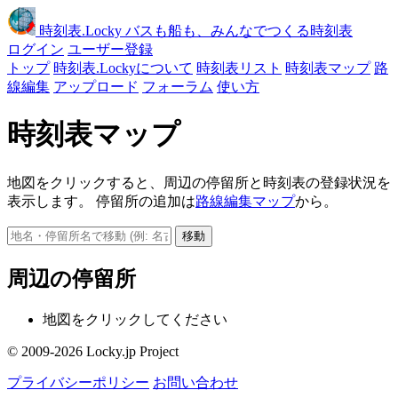
時刻表
.Locky
バスも船も、みんなでつくる時刻表
ログイン
ユーザー登録
トップ
時刻表.Lockyについて
時刻表リスト
時刻表マップ
路
線編集
アップロード
フォーラム
使い方
時刻表マップ
地図をクリックすると、周辺の停留所と時刻表の登録状況を
表示します。 停留所の追加は
路線編集マップ
から。
移動
周辺の停留所
地図をクリックしてください
© 2009-2026 Locky.jp Project
プライバシーポリシー
お問い合わせ