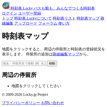
時刻表
.Locky
バスも船も、みんなでつくる時刻表
ログイン
ユーザー登録
トップ
時刻表.Lockyについて
時刻表リスト
時刻表マップ
路
線編集
アップロード
フォーラム
使い方
時刻表マップ
地図をクリックすると、周辺の停留所と時刻表の登録状況を
表示します。 停留所の追加は
路線編集マップ
から。
移動
周辺の停留所
地図をクリックしてください
© 2009-2026 Locky.jp Project
プライバシーポリシー
お問い合わせ