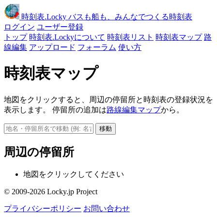
時刻表
.Locky
バスも船も、みんなでつくる時刻表
ログイン
ユーザー登録
トップ
時刻表.Lockyについて
時刻表リスト
時刻表マップ
路
線編集
アップロード
フォーラム
使い方
時刻表マップ
地図をクリックすると、周辺の停留所と時刻表の登録状況を
表示します。 停留所の追加は
路線編集マップ
から。
移動
周辺の停留所
地図をクリックしてください
© 2009-2026 Locky.jp Project
プライバシーポリシー
お問い合わせ