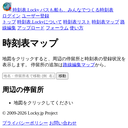
時刻表
.Locky
バスも船も、みんなでつくる時刻表
ログイン
ユーザー登録
トップ
時刻表.Lockyについて
時刻表リスト
時刻表マップ
路
線編集
アップロード
フォーラム
使い方
時刻表マップ
地図をクリックすると、周辺の停留所と時刻表の登録状況を
表示します。 停留所の追加は
路線編集マップ
から。
移動
周辺の停留所
地図をクリックしてください
© 2009-2026 Locky.jp Project
プライバシーポリシー
お問い合わせ