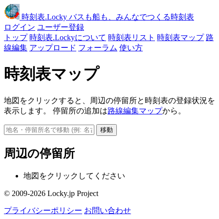
時刻表
.Locky
バスも船も、みんなでつくる時刻表
ログイン
ユーザー登録
トップ
時刻表.Lockyについて
時刻表リスト
時刻表マップ
路
線編集
アップロード
フォーラム
使い方
時刻表マップ
地図をクリックすると、周辺の停留所と時刻表の登録状況を
表示します。 停留所の追加は
路線編集マップ
から。
移動
周辺の停留所
地図をクリックしてください
© 2009-2026 Locky.jp Project
プライバシーポリシー
お問い合わせ