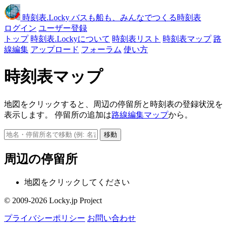
時刻表
.Locky
バスも船も、みんなでつくる時刻表
ログイン
ユーザー登録
トップ
時刻表.Lockyについて
時刻表リスト
時刻表マップ
路
線編集
アップロード
フォーラム
使い方
時刻表マップ
地図をクリックすると、周辺の停留所と時刻表の登録状況を
表示します。 停留所の追加は
路線編集マップ
から。
移動
周辺の停留所
地図をクリックしてください
© 2009-2026 Locky.jp Project
プライバシーポリシー
お問い合わせ