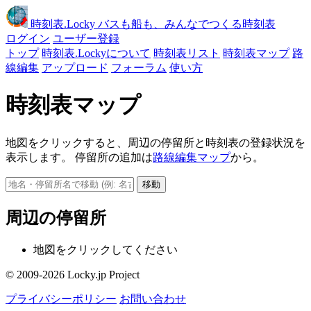
時刻表
.Locky
バスも船も、みんなでつくる時刻表
ログイン
ユーザー登録
トップ
時刻表.Lockyについて
時刻表リスト
時刻表マップ
路
線編集
アップロード
フォーラム
使い方
時刻表マップ
地図をクリックすると、周辺の停留所と時刻表の登録状況を
表示します。 停留所の追加は
路線編集マップ
から。
移動
周辺の停留所
地図をクリックしてください
© 2009-2026 Locky.jp Project
プライバシーポリシー
お問い合わせ