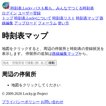
時刻表
.Locky
バスも船も、みんなでつくる時刻表
ログイン
ユーザー登録
トップ
時刻表.Lockyについて
時刻表リスト
時刻表マップ
路
線編集
アップロード
フォーラム
使い方
時刻表マップ
地図をクリックすると、周辺の停留所と時刻表の登録状況を
表示します。 停留所の追加は
路線編集マップ
から。
移動
周辺の停留所
地図をクリックしてください
© 2009-2026 Locky.jp Project
プライバシーポリシー
お問い合わせ