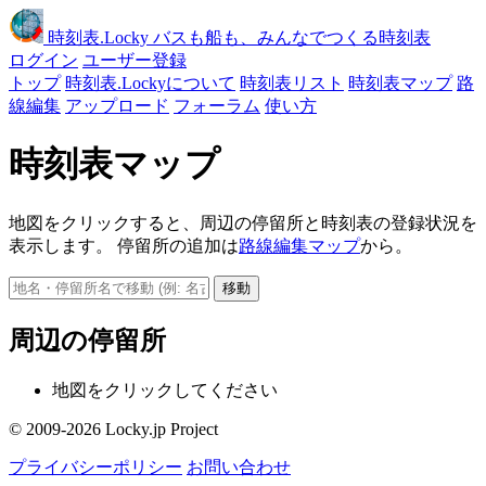
時刻表
.Locky
バスも船も、みんなでつくる時刻表
ログイン
ユーザー登録
トップ
時刻表.Lockyについて
時刻表リスト
時刻表マップ
路
線編集
アップロード
フォーラム
使い方
時刻表マップ
地図をクリックすると、周辺の停留所と時刻表の登録状況を
表示します。 停留所の追加は
路線編集マップ
から。
移動
周辺の停留所
地図をクリックしてください
© 2009-2026 Locky.jp Project
プライバシーポリシー
お問い合わせ