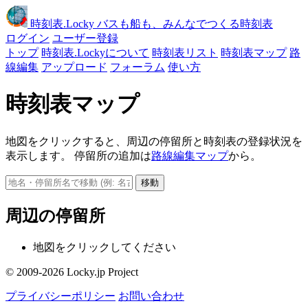
時刻表
.Locky
バスも船も、みんなでつくる時刻表
ログイン
ユーザー登録
トップ
時刻表.Lockyについて
時刻表リスト
時刻表マップ
路
線編集
アップロード
フォーラム
使い方
時刻表マップ
地図をクリックすると、周辺の停留所と時刻表の登録状況を
表示します。 停留所の追加は
路線編集マップ
から。
移動
周辺の停留所
地図をクリックしてください
© 2009-2026 Locky.jp Project
プライバシーポリシー
お問い合わせ