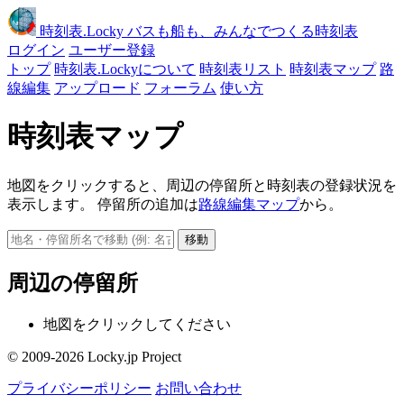
時刻表
.Locky
バスも船も、みんなでつくる時刻表
ログイン
ユーザー登録
トップ
時刻表.Lockyについて
時刻表リスト
時刻表マップ
路
線編集
アップロード
フォーラム
使い方
時刻表マップ
地図をクリックすると、周辺の停留所と時刻表の登録状況を
表示します。 停留所の追加は
路線編集マップ
から。
移動
周辺の停留所
地図をクリックしてください
© 2009-2026 Locky.jp Project
プライバシーポリシー
お問い合わせ