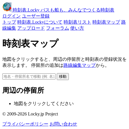
時刻表
.Locky
バスも船も、みんなでつくる時刻表
ログイン
ユーザー登録
トップ
時刻表.Lockyについて
時刻表リスト
時刻表マップ
路
線編集
アップロード
フォーラム
使い方
時刻表マップ
地図をクリックすると、周辺の停留所と時刻表の登録状況を
表示します。 停留所の追加は
路線編集マップ
から。
移動
周辺の停留所
地図をクリックしてください
© 2009-2026 Locky.jp Project
プライバシーポリシー
お問い合わせ