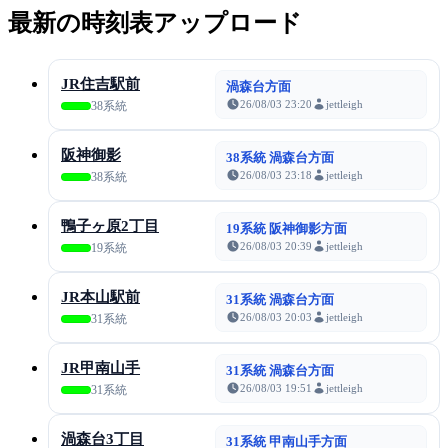
最新の時刻表アップロード
JR住吉駅前
渦森台方面
26/08/03 23:20
jettleigh
38系統
阪神御影
38系統 渦森台方面
26/08/03 23:18
jettleigh
38系統
鴨子ヶ原2丁目
19系統 阪神御影方面
26/08/03 20:39
jettleigh
19系統
JR本山駅前
31系統 渦森台方面
26/08/03 20:03
jettleigh
31系統
JR甲南山手
31系統 渦森台方面
26/08/03 19:51
jettleigh
31系統
渦森台3丁目
31系統 甲南山手方面