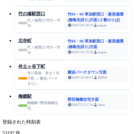
竹の塚駅西口
竹04・06 草加駅西口・新里循環
(柳島先回り)方面 [２番のりば]
竹ノ塚西口:竹01～竹
26/07/19 20:16
asagao
10
北寺町
竹04・06 草加駅西口・新里循環
(柳島先回り)方面
竹ノ塚西口:竹01～竹
26/07/19 19:28
asagao
10
井土ヶ谷下町
横浜パークタウン方面
井12系統 井土ヶ谷
26/07/19 09:51
JAPAN
下町 → 横浜パーク
タウン
梅郷駅
野田梅郷住宅方面
梅郷駅=野田梅郷住
26/07/15 17:24
chino
宅
登録された時刻表
53197
件