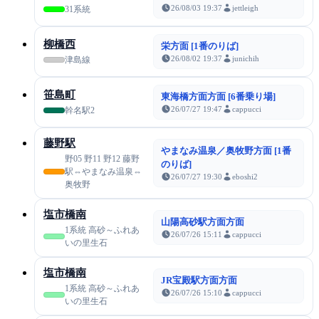
26/08/03 19:37
jettleigh
31系統
柳橋西
栄方面 [1番のりば]
26/08/02 19:37
junichih
津島線
笹島町
東海橋方面方面 [6番乗り場]
26/07/27 19:47
cappucci
幹名駅2
藤野駅
やまなみ温泉／奥牧野方面 [1番
野05 野11 野12 藤野
のりば]
駅⇔やまなみ温泉⇔
26/07/27 19:30
eboshi2
奥牧野
塩市橋南
山陽高砂駅方面方面
1系統 高砂～ふれあ
26/07/26 15:11
cappucci
いの里生石
塩市橋南
JR宝殿駅方面方面
1系統 高砂～ふれあ
26/07/26 15:10
cappucci
いの里生石