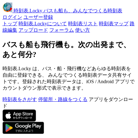
時刻表
.Locky
バスも船も、みんなでつくる時刻表
ログイン
ユーザー登録
トップ
時刻表.Lockyについて
時刻表リスト
時刻表マップ
路
線編集
アップロード
フォーラム
使い方
バスも船も飛行機も。次の出発まで、
あと何分?
時刻表.Locky は、バス・船・飛行機などあらゆる時刻表を
自由に登録できる、 みんなでつくる時刻表データ共有サイ
トです。登録された時刻表データは、iOS / Android アプリで
カウントダウン形式で表示できます。
時刻表をさがす
停留所・路線をつくる
アプリをダウンロー
ド