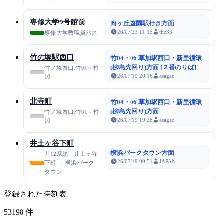
専修大学9号館前
向ヶ丘遊園駅行き方面
26/07/23 11:15
thz33
専修大学教職員バス
竹の塚駅西口
竹04・06 草加駅西口・新里循環
(柳島先回り)方面 [２番のりば]
竹ノ塚西口:竹01～竹
26/07/19 20:16
asagao
10
北寺町
竹04・06 草加駅西口・新里循環
(柳島先回り)方面
竹ノ塚西口:竹01～竹
26/07/19 19:28
asagao
10
井土ヶ谷下町
横浜パークタウン方面
井12系統 井土ヶ谷
26/07/19 09:51
JAPAN
下町 → 横浜パーク
タウン
登録された時刻表
53198
件