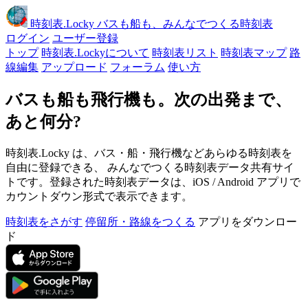
時刻表
.Locky
バスも船も、みんなでつくる時刻表
ログイン
ユーザー登録
トップ
時刻表.Lockyについて
時刻表リスト
時刻表マップ
路
線編集
アップロード
フォーラム
使い方
バスも船も飛行機も。次の出発まで、
あと何分?
時刻表.Locky は、バス・船・飛行機などあらゆる時刻表を
自由に登録できる、 みんなでつくる時刻表データ共有サイ
トです。登録された時刻表データは、iOS / Android アプリで
カウントダウン形式で表示できます。
時刻表をさがす
停留所・路線をつくる
アプリをダウンロー
ド