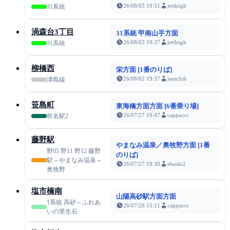
26/08/03 19:51
jettleigh
31系統
渦森台3丁目
31系統 甲南山手方面
26/08/03 19:37
jettleigh
31系統
柳橋西
栄方面 [1番のりば]
26/08/02 19:37
junichih
津島線
笹島町
東海橋方面方面 [6番乗り場]
26/07/27 19:47
cappucci
幹名駅2
藤野駅
やまなみ温泉／奥牧野方面 [1番
野05 野11 野12 藤野
のりば]
駅⇔やまなみ温泉⇔
26/07/27 19:30
eboshi2
奥牧野
塩市橋南
山陽高砂駅方面方面
1系統 高砂～ふれあ
26/07/26 15:11
cappucci
いの里生石