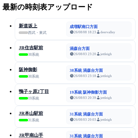
最新の時刻表アップロード
新道坂上
成増駅南口方面
26/08/08 18:23
deervalley
西武・東武
JR住吉駅前
渦森台方面
26/08/03 23:20
jettleigh
38系統
阪神御影
38系統 渦森台方面
26/08/03 23:18
jettleigh
38系統
鴨子ヶ原2丁目
19系統 阪神御影方面
26/08/03 20:39
jettleigh
19系統
JR本山駅前
31系統 渦森台方面
26/08/03 20:03
jettleigh
31系統
JR甲南山手
31系統 渦森台方面