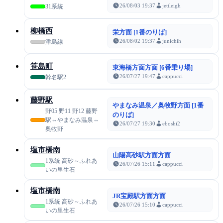
26/08/03 19:37
jettleigh
31系統
柳橋西
栄方面 [1番のりば]
26/08/02 19:37
junichih
津島線
笹島町
東海橋方面方面 [6番乗り場]
26/07/27 19:47
cappucci
幹名駅2
藤野駅
やまなみ温泉／奥牧野方面 [1番
野05 野11 野12 藤野
のりば]
駅⇔やまなみ温泉⇔
26/07/27 19:30
eboshi2
奥牧野
塩市橋南
山陽高砂駅方面方面
1系統 高砂～ふれあ
26/07/26 15:11
cappucci
いの里生石
塩市橋南
JR宝殿駅方面方面
1系統 高砂～ふれあ
26/07/26 15:10
cappucci
いの里生石