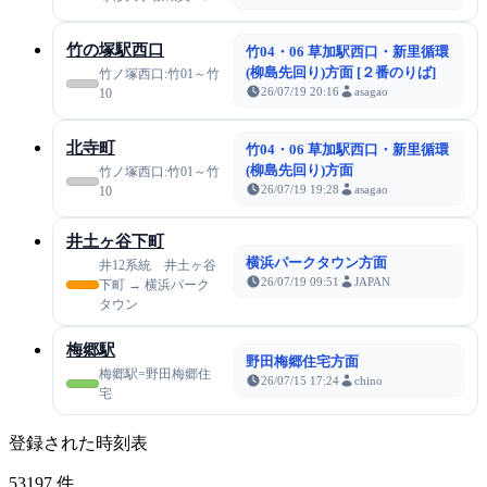
竹の塚駅西口
竹04・06 草加駅西口・新里循環
(柳島先回り)方面 [２番のりば]
竹ノ塚西口:竹01～竹
26/07/19 20:16
asagao
10
北寺町
竹04・06 草加駅西口・新里循環
(柳島先回り)方面
竹ノ塚西口:竹01～竹
26/07/19 19:28
asagao
10
井土ヶ谷下町
横浜パークタウン方面
井12系統 井土ヶ谷
26/07/19 09:51
JAPAN
下町 → 横浜パーク
タウン
梅郷駅
野田梅郷住宅方面
梅郷駅=野田梅郷住
26/07/15 17:24
chino
宅
登録された時刻表
53197
件