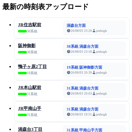
最新の時刻表アップロード
JR住吉駅前
渦森台方面
26/08/03 23:20
jettleigh
38系統
阪神御影
38系統 渦森台方面
26/08/03 23:18
jettleigh
38系統
鴨子ヶ原2丁目
19系統 阪神御影方面
26/08/03 20:39
jettleigh
19系統
JR本山駅前
31系統 渦森台方面
26/08/03 20:03
jettleigh
31系統
JR甲南山手
31系統 渦森台方面
26/08/03 19:51
jettleigh
31系統
渦森台3丁目
31系統 甲南山手方面