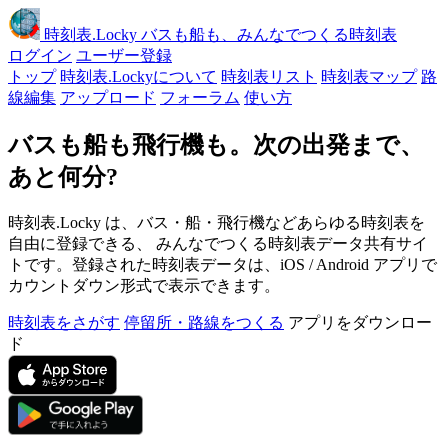
時刻表
.Locky
バスも船も、みんなでつくる時刻表
ログイン
ユーザー登録
トップ
時刻表.Lockyについて
時刻表リスト
時刻表マップ
路
線編集
アップロード
フォーラム
使い方
バスも船も飛行機も。次の出発まで、
あと何分?
時刻表.Locky は、バス・船・飛行機などあらゆる時刻表を
自由に登録できる、 みんなでつくる時刻表データ共有サイ
トです。登録された時刻表データは、iOS / Android アプリで
カウントダウン形式で表示できます。
時刻表をさがす
停留所・路線をつくる
アプリをダウンロー
ド