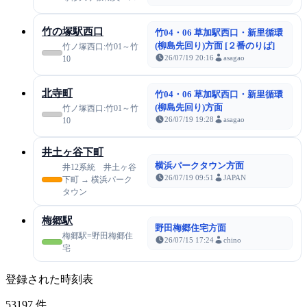
竹の塚駅西口
竹04・06 草加駅西口・新里循環
(柳島先回り)方面 [２番のりば]
竹ノ塚西口:竹01～竹
26/07/19 20:16
asagao
10
北寺町
竹04・06 草加駅西口・新里循環
(柳島先回り)方面
竹ノ塚西口:竹01～竹
26/07/19 19:28
asagao
10
井土ヶ谷下町
横浜パークタウン方面
井12系統 井土ヶ谷
26/07/19 09:51
JAPAN
下町 → 横浜パーク
タウン
梅郷駅
野田梅郷住宅方面
梅郷駅=野田梅郷住
26/07/15 17:24
chino
宅
登録された時刻表
53197
件