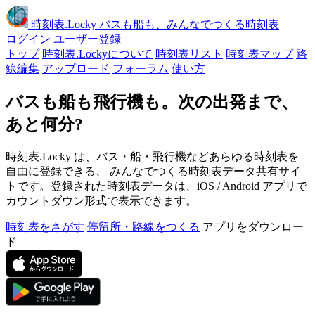
時刻表
.Locky
バスも船も、みんなでつくる時刻表
ログイン
ユーザー登録
トップ
時刻表.Lockyについて
時刻表リスト
時刻表マップ
路
線編集
アップロード
フォーラム
使い方
バスも船も飛行機も。次の出発まで、
あと何分?
時刻表.Locky は、バス・船・飛行機などあらゆる時刻表を
自由に登録できる、 みんなでつくる時刻表データ共有サイ
トです。登録された時刻表データは、iOS / Android アプリで
カウントダウン形式で表示できます。
時刻表をさがす
停留所・路線をつくる
アプリをダウンロー
ド