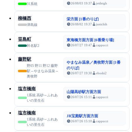
26/08/03 19:37
jettleigh
31系統
柳橋西
栄方面 [1番のりば]
26/08/02 19:37
junichih
津島線
笹島町
東海橋方面方面 [6番乗り場]
26/07/27 19:47
cappucci
幹名駅2
藤野駅
やまなみ温泉／奥牧野方面 [1番
野05 野11 野12 藤野
のりば]
駅⇔やまなみ温泉⇔
26/07/27 19:30
eboshi2
奥牧野
塩市橋南
山陽高砂駅方面方面
1系統 高砂～ふれあ
26/07/26 15:11
cappucci
いの里生石
塩市橋南
JR宝殿駅方面方面
1系統 高砂～ふれあ
26/07/26 15:10
cappucci
いの里生石