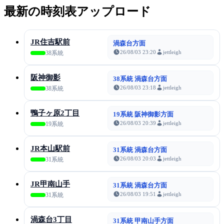
最新の時刻表アップロード
JR住吉駅前
渦森台方面
26/08/03 23:20
jettleigh
38系統
阪神御影
38系統 渦森台方面
26/08/03 23:18
jettleigh
38系統
鴨子ヶ原2丁目
19系統 阪神御影方面
26/08/03 20:39
jettleigh
19系統
JR本山駅前
31系統 渦森台方面
26/08/03 20:03
jettleigh
31系統
JR甲南山手
31系統 渦森台方面
26/08/03 19:51
jettleigh
31系統
渦森台3丁目
31系統 甲南山手方面