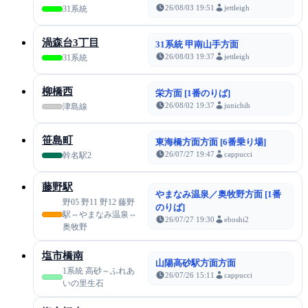
26/08/03 19:51
jettleigh
31系統
渦森台3丁目
31系統 甲南山手方面
26/08/03 19:37
jettleigh
31系統
柳橋西
栄方面 [1番のりば]
26/08/02 19:37
junichih
津島線
笹島町
東海橋方面方面 [6番乗り場]
26/07/27 19:47
cappucci
幹名駅2
藤野駅
やまなみ温泉／奥牧野方面 [1番
野05 野11 野12 藤野
のりば]
駅⇔やまなみ温泉⇔
26/07/27 19:30
eboshi2
奥牧野
塩市橋南
山陽高砂駅方面方面
1系統 高砂～ふれあ
26/07/26 15:11
cappucci
いの里生石