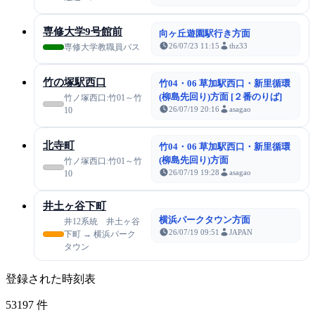
専修大学9号館前
向ヶ丘遊園駅行き方面
26/07/23 11:15
thz33
専修大学教職員バス
竹の塚駅西口
竹04・06 草加駅西口・新里循環
(柳島先回り)方面 [２番のりば]
竹ノ塚西口:竹01～竹
26/07/19 20:16
asagao
10
北寺町
竹04・06 草加駅西口・新里循環
(柳島先回り)方面
竹ノ塚西口:竹01～竹
26/07/19 19:28
asagao
10
井土ヶ谷下町
横浜パークタウン方面
井12系統 井土ヶ谷
26/07/19 09:51
JAPAN
下町 → 横浜パーク
タウン
登録された時刻表
53197
件