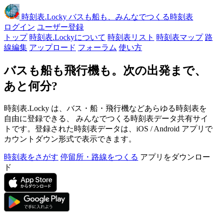
時刻表
.Locky
バスも船も、みんなでつくる時刻表
ログイン
ユーザー登録
トップ
時刻表.Lockyについて
時刻表リスト
時刻表マップ
路
線編集
アップロード
フォーラム
使い方
バスも船も飛行機も。次の出発まで、
あと何分?
時刻表.Locky は、バス・船・飛行機などあらゆる時刻表を
自由に登録できる、 みんなでつくる時刻表データ共有サイ
トです。登録された時刻表データは、iOS / Android アプリで
カウントダウン形式で表示できます。
時刻表をさがす
停留所・路線をつくる
アプリをダウンロー
ド