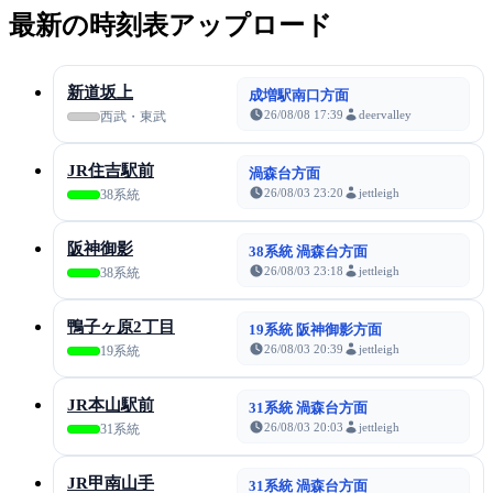
最新の時刻表アップロード
新道坂上
成増駅南口方面
26/08/08 17:39
deervalley
西武・東武
JR住吉駅前
渦森台方面
26/08/03 23:20
jettleigh
38系統
阪神御影
38系統 渦森台方面
26/08/03 23:18
jettleigh
38系統
鴨子ヶ原2丁目
19系統 阪神御影方面
26/08/03 20:39
jettleigh
19系統
JR本山駅前
31系統 渦森台方面
26/08/03 20:03
jettleigh
31系統
JR甲南山手
31系統 渦森台方面