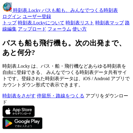
時刻表
.Locky
バスも船も、みんなでつくる時刻表
ログイン
ユーザー登録
トップ
時刻表.Lockyについて
時刻表リスト
時刻表マップ
路
線編集
アップロード
フォーラム
使い方
バスも船も飛行機も。次の出発まで、
あと何分?
時刻表.Locky は、バス・船・飛行機などあらゆる時刻表を
自由に登録できる、 みんなでつくる時刻表データ共有サイ
トです。登録された時刻表データは、iOS / Android アプリで
カウントダウン形式で表示できます。
時刻表をさがす
停留所・路線をつくる
アプリをダウンロー
ド