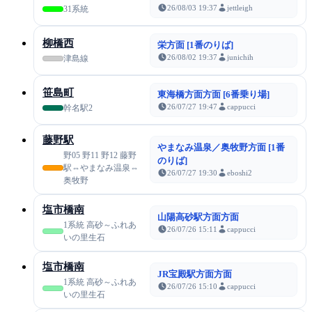
26/08/03 19:37
jettleigh
31系統
柳橋西
栄方面 [1番のりば]
26/08/02 19:37
junichih
津島線
笹島町
東海橋方面方面 [6番乗り場]
26/07/27 19:47
cappucci
幹名駅2
藤野駅
やまなみ温泉／奥牧野方面 [1番
野05 野11 野12 藤野
のりば]
駅⇔やまなみ温泉⇔
26/07/27 19:30
eboshi2
奥牧野
塩市橋南
山陽高砂駅方面方面
1系統 高砂～ふれあ
26/07/26 15:11
cappucci
いの里生石
塩市橋南
JR宝殿駅方面方面
1系統 高砂～ふれあ
26/07/26 15:10
cappucci
いの里生石