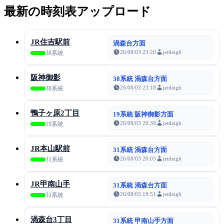
最新の時刻表アップロード
JR住吉駅前
渦森台方面
26/08/03 23:20
jettleigh
38系統
阪神御影
38系統 渦森台方面
26/08/03 23:18
jettleigh
38系統
鴨子ヶ原2丁目
19系統 阪神御影方面
26/08/03 20:39
jettleigh
19系統
JR本山駅前
31系統 渦森台方面
26/08/03 20:03
jettleigh
31系統
JR甲南山手
31系統 渦森台方面
26/08/03 19:51
jettleigh
31系統
渦森台3丁目
31系統 甲南山手方面