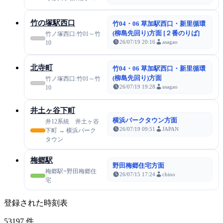
竹の塚駅西口
竹04・06 草加駅西口・新里循環
(柳島先回り)方面 [２番のりば]
竹ノ塚西口:竹01～竹
26/07/19 20:16
asagao
10
北寺町
竹04・06 草加駅西口・新里循環
(柳島先回り)方面
竹ノ塚西口:竹01～竹
26/07/19 19:28
asagao
10
井土ヶ谷下町
横浜パークタウン方面
井12系統 井土ヶ谷
26/07/19 09:51
JAPAN
下町 → 横浜パーク
タウン
梅郷駅
野田梅郷住宅方面
梅郷駅=野田梅郷住
26/07/15 17:24
chino
宅
登録された時刻表
53197
件