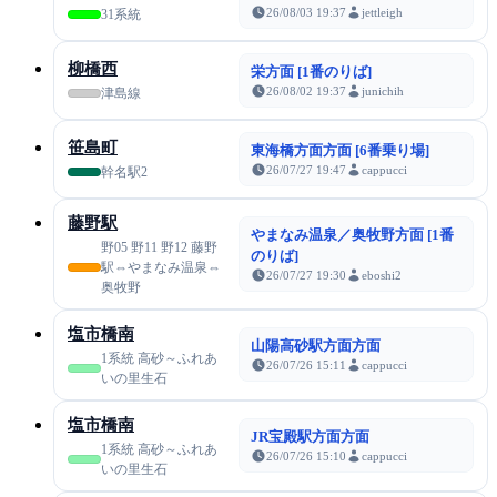
26/08/03 19:37
jettleigh
31系統
柳橋西
栄方面 [1番のりば]
26/08/02 19:37
junichih
津島線
笹島町
東海橋方面方面 [6番乗り場]
26/07/27 19:47
cappucci
幹名駅2
藤野駅
やまなみ温泉／奥牧野方面 [1番
野05 野11 野12 藤野
のりば]
駅⇔やまなみ温泉⇔
26/07/27 19:30
eboshi2
奥牧野
塩市橋南
山陽高砂駅方面方面
1系統 高砂～ふれあ
26/07/26 15:11
cappucci
いの里生石
塩市橋南
JR宝殿駅方面方面
1系統 高砂～ふれあ
26/07/26 15:10
cappucci
いの里生石