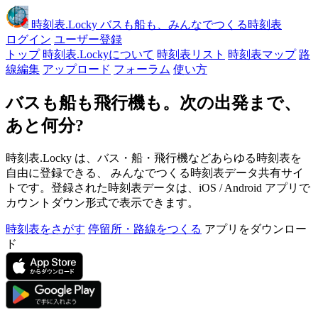
時刻表
.Locky
バスも船も、みんなでつくる時刻表
ログイン
ユーザー登録
トップ
時刻表.Lockyについて
時刻表リスト
時刻表マップ
路
線編集
アップロード
フォーラム
使い方
バスも船も飛行機も。次の出発まで、
あと何分?
時刻表.Locky は、バス・船・飛行機などあらゆる時刻表を
自由に登録できる、 みんなでつくる時刻表データ共有サイ
トです。登録された時刻表データは、iOS / Android アプリで
カウントダウン形式で表示できます。
時刻表をさがす
停留所・路線をつくる
アプリをダウンロー
ド