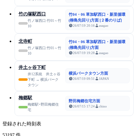
竹の塚駅西口
竹04・06 草加駅西口・新里循環
(柳島先回り)方面 [２番のりば]
竹ノ塚西口:竹01～竹
26/07/19 20:16
asagao
10
北寺町
竹04・06 草加駅西口・新里循環
(柳島先回り)方面
竹ノ塚西口:竹01～竹
26/07/19 19:28
asagao
10
井土ヶ谷下町
横浜パークタウン方面
井12系統 井土ヶ谷
26/07/19 09:51
JAPAN
下町 → 横浜パーク
タウン
梅郷駅
野田梅郷住宅方面
梅郷駅=野田梅郷住
26/07/15 17:24
chino
宅
登録された時刻表
53197
件