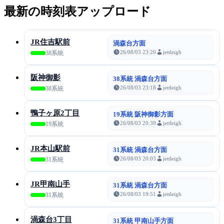
最新の時刻表アップロード
JR住吉駅前
渦森台方面
26/08/03 23:20
jettleigh
38系統
阪神御影
38系統 渦森台方面
26/08/03 23:18
jettleigh
38系統
鴨子ヶ原2丁目
19系統 阪神御影方面
26/08/03 20:39
jettleigh
19系統
JR本山駅前
31系統 渦森台方面
26/08/03 20:03
jettleigh
31系統
JR甲南山手
31系統 渦森台方面
26/08/03 19:51
jettleigh
31系統
渦森台3丁目
31系統 甲南山手方面