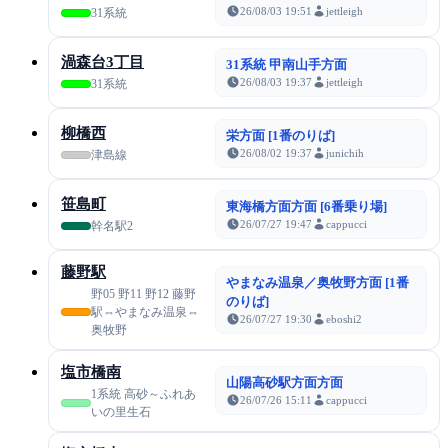
26/08/03 19:51
jettleigh
31系統
渦森台3丁目
31系統 甲南山手方面
26/08/03 19:37
jettleigh
31系統
柳橋西
栄方面 [1番のりば]
26/08/02 19:37
junichih
津島線
笹島町
東海橋方面方面 [6番乗り場]
26/07/27 19:47
cappucci
幹名駅2
藤野駅
やまなみ温泉／奥牧野方面 [1番
野05 野11 野12 藤野
のりば]
駅⇔やまなみ温泉⇔
26/07/27 19:30
eboshi2
奥牧野
塩市橋南
山陽高砂駅方面方面
1系統 高砂～ふれあ
26/07/26 15:11
cappucci
いの里生石