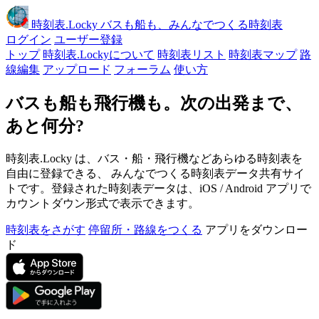
時刻表
.Locky
バスも船も、みんなでつくる時刻表
ログイン
ユーザー登録
トップ
時刻表.Lockyについて
時刻表リスト
時刻表マップ
路
線編集
アップロード
フォーラム
使い方
バスも船も飛行機も。次の出発まで、
あと何分?
時刻表.Locky は、バス・船・飛行機などあらゆる時刻表を
自由に登録できる、 みんなでつくる時刻表データ共有サイ
トです。登録された時刻表データは、iOS / Android アプリで
カウントダウン形式で表示できます。
時刻表をさがす
停留所・路線をつくる
アプリをダウンロー
ド