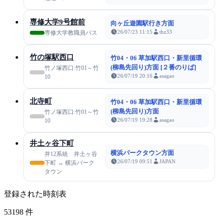
専修大学9号館前
向ヶ丘遊園駅行き方面
26/07/23 11:15
thz33
専修大学教職員バス
竹の塚駅西口
竹04・06 草加駅西口・新里循環
(柳島先回り)方面 [２番のりば]
竹ノ塚西口:竹01～竹
26/07/19 20:16
asagao
10
北寺町
竹04・06 草加駅西口・新里循環
(柳島先回り)方面
竹ノ塚西口:竹01～竹
26/07/19 19:28
asagao
10
井土ヶ谷下町
横浜パークタウン方面
井12系統 井土ヶ谷
26/07/19 09:51
JAPAN
下町 → 横浜パーク
タウン
登録された時刻表
53198
件