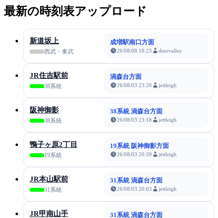
最新の時刻表アップロード
新道坂上
成増駅南口方面
26/08/08 18:23
deervalley
西武・東武
JR住吉駅前
渦森台方面
26/08/03 23:20
jettleigh
38系統
阪神御影
38系統 渦森台方面
26/08/03 23:18
jettleigh
38系統
鴨子ヶ原2丁目
19系統 阪神御影方面
26/08/03 20:39
jettleigh
19系統
JR本山駅前
31系統 渦森台方面
26/08/03 20:03
jettleigh
31系統
JR甲南山手
31系統 渦森台方面