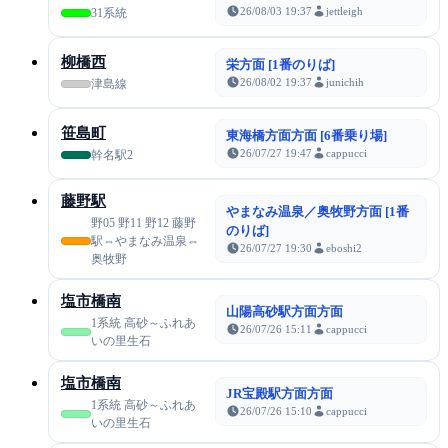
26/08/03 19:37
jettleigh
31系統
柳橋西
栄方面 [1番のりば]
26/08/02 19:37
junichih
津島線
笹島町
東海橋方面方面 [6番乗り場]
26/07/27 19:47
cappucci
幹名駅2
藤野駅
やまなみ温泉／奥牧野方面 [1番
野05 野11 野12 藤野
のりば]
駅⇔やまなみ温泉⇔
26/07/27 19:30
eboshi2
奥牧野
塩市橋南
山陽高砂駅方面方面
1系統 高砂～ふれあ
26/07/26 15:11
cappucci
いの里生石
塩市橋南
JR宝殿駅方面方面
1系統 高砂～ふれあ
26/07/26 15:10
cappucci
いの里生石