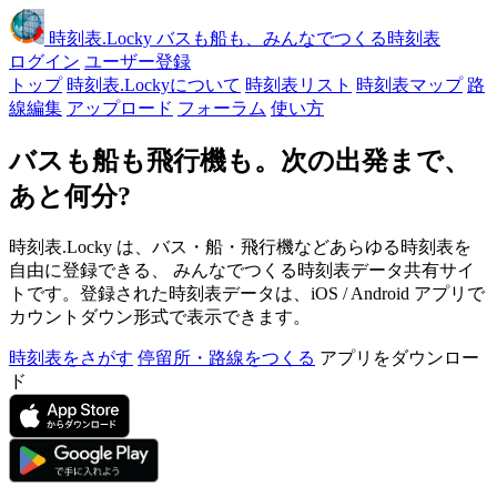
時刻表
.Locky
バスも船も、みんなでつくる時刻表
ログイン
ユーザー登録
トップ
時刻表.Lockyについて
時刻表リスト
時刻表マップ
路
線編集
アップロード
フォーラム
使い方
バスも船も飛行機も。次の出発まで、
あと何分?
時刻表.Locky は、バス・船・飛行機などあらゆる時刻表を
自由に登録できる、 みんなでつくる時刻表データ共有サイ
トです。登録された時刻表データは、iOS / Android アプリで
カウントダウン形式で表示できます。
時刻表をさがす
停留所・路線をつくる
アプリをダウンロー
ド