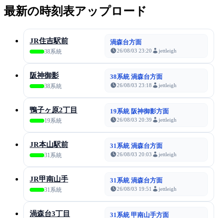
最新の時刻表アップロード
JR住吉駅前
渦森台方面
26/08/03 23:20
jettleigh
38系統
阪神御影
38系統 渦森台方面
26/08/03 23:18
jettleigh
38系統
鴨子ヶ原2丁目
19系統 阪神御影方面
26/08/03 20:39
jettleigh
19系統
JR本山駅前
31系統 渦森台方面
26/08/03 20:03
jettleigh
31系統
JR甲南山手
31系統 渦森台方面
26/08/03 19:51
jettleigh
31系統
渦森台3丁目
31系統 甲南山手方面