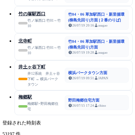
竹の塚駅西口
竹04・06 草加駅西口・新里循環
(柳島先回り)方面 [２番のりば]
竹ノ塚西口:竹01～竹
26/07/19 20:16
asagao
10
北寺町
竹04・06 草加駅西口・新里循環
(柳島先回り)方面
竹ノ塚西口:竹01～竹
26/07/19 19:28
asagao
10
井土ヶ谷下町
横浜パークタウン方面
井12系統 井土ヶ谷
26/07/19 09:51
JAPAN
下町 → 横浜パーク
タウン
梅郷駅
野田梅郷住宅方面
梅郷駅=野田梅郷住
26/07/15 17:24
chino
宅
登録された時刻表
53197
件