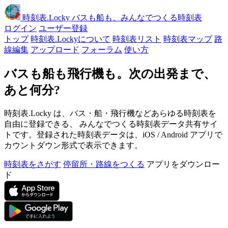
時刻表
.Locky
バスも船も、みんなでつくる時刻表
ログイン
ユーザー登録
トップ
時刻表.Lockyについて
時刻表リスト
時刻表マップ
路
線編集
アップロード
フォーラム
使い方
バスも船も飛行機も。次の出発まで、
あと何分?
時刻表.Locky は、バス・船・飛行機などあらゆる時刻表を
自由に登録できる、 みんなでつくる時刻表データ共有サイ
トです。登録された時刻表データは、iOS / Android アプリで
カウントダウン形式で表示できます。
時刻表をさがす
停留所・路線をつくる
アプリをダウンロー
ド