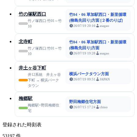
竹の塚駅西口
竹04・06 草加駅西口・新里循環
(柳島先回り)方面 [２番のりば]
竹ノ塚西口:竹01～竹
26/07/19 20:16
asagao
10
北寺町
竹04・06 草加駅西口・新里循環
(柳島先回り)方面
竹ノ塚西口:竹01～竹
26/07/19 19:28
asagao
10
井土ヶ谷下町
横浜パークタウン方面
井12系統 井土ヶ谷
26/07/19 09:51
JAPAN
下町 → 横浜パーク
タウン
梅郷駅
野田梅郷住宅方面
梅郷駅=野田梅郷住
26/07/15 17:24
chino
宅
登録された時刻表
53197
件