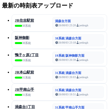
最新の時刻表アップロード
JR住吉駅前
渦森台方面
26/08/03 23:20
jettleigh
38系統
阪神御影
38系統 渦森台方面
26/08/03 23:18
jettleigh
38系統
鴨子ヶ原2丁目
19系統 阪神御影方面
26/08/03 20:39
jettleigh
19系統
JR本山駅前
31系統 渦森台方面
26/08/03 20:03
jettleigh
31系統
JR甲南山手
31系統 渦森台方面
26/08/03 19:51
jettleigh
31系統
渦森台3丁目
31系統 甲南山手方面